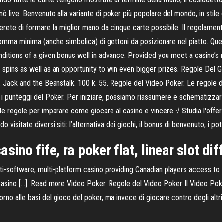
nò live. Benvenuto alla variante di poker più popolare del mondo, in stile c
rete di formare la miglior mano da cinque carte possibile. Il regolamento 
mma minima (anche simbolica) di gettoni da posizionare nel piatto. Ques
ditions of a given bonus well in advance. Provided you meet a casino’s 
 spins as well as an opportunity to win even bigger prizes. Regole Del G
rt. Jack and the Beanstalk. 100 k. 55. Regole del Video Poker. Le regol
i punteggi del Poker. Per iniziare, possiamo riassumere e schematizzare
 le regole per imparare come giocare al casino e vincere √ Studia l'offer
o visitate diversi siti: l’alternativa dei giochi, il bonus di benvenuto, i 
sino fife, ra poker flat, linear slot di
ti-software, multi-platform casino providing Canadian players access t
Casino […]. Read more Video Poker. Regole del Video Poker Il Video Pok
ntorno alle basi del gioco del poker, ma invece di giocare contro degli al