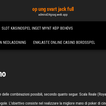
op ung svart jack full
admiral24gsag.web.app
SLOT KASINOSPEL INGET MYNT KÖP BEHÖVS
EN NEDLADDNING
ENKLASTE ONLINE CASINO BORDSSPEL
no
re delle combinazioni possibili, secondo quanto segue: Scala Reale (Royal
le. L'obiettivo consiste nel realizzare la migliore mano di poker di ci