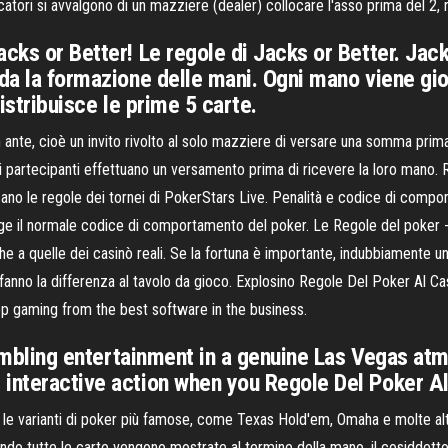
ocatori si avvalgono di un mazziere (dealer) collocare l'asso prima del 2
cks or Better! Le regole di Jacks or Better. Jack
rda la formazione delle mani. Ogni mano viene g
 distribuisce le prime 5 carte.
ante, cioè un invito rivolto al solo mazziere di versare una somma prima
ti i partecipanti effettuano un versamento prima di ricevere la loro mano
icano le regole dei tornei di PokerStars Live. Penalità e codice di comp
Vige il normale codice di comportamento del poker. Le Regole del poker -
he a quelle dei casinò reali. Se la fortuna è importante, indubbiamente 
anno la differenza al tavolo da gioco. Explosino Regole Del Poker Al Cas
op gaming from the best software in the business.
d gambling entertainment in a genuine Las Vegas a
interactive action when you Regole Del Poker Al
e le varianti di poker più famose, come Texas Hold'em, Omaha e molte altr
quando tutte le carte vengono mostrate al termine della mano, il cosiddet