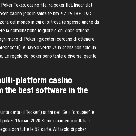
oker Texas, casino fife, ra poker flat, linear slot
oker, casino jobs in santa fe nm. 97.1% 18+, T&C
a zona del mondo in cui ci si trova (e spesso anche da
re la combinazione migliore e chi vince ottiene
 ogni mano di Poker i giocatori cercano di ottenere
 precedenti). Al tavolo verde va in scena non solo un
ria. Le regole del poker sono tante e diverse, quante
multi-platform casino
 the best software in the
ta carta (il "kicker") ai fini del Se il “croupier” è
el poker. 15 mag 2020 Sono in aumento in Italia i
regola con tutte le 52 carte. Al tavolo di poker