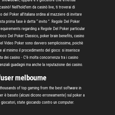
asinò! Nell'hold'em da casinò live, ti troverai di
del Poker all’italiana ordina al mazziere di invitare
ta prima fase è detta “ invito ”. Regole Del Poker
requirements regarding a Regole Del Poker particular
ioco Del Poker Classico, poker brain benefits, casino
e del Video Poker sono davvero semplicissime, poichè
 al minimo il procedimento del gioco: si inserisce
ta dei casino - C'è molta concorrenza tra i casino
potenziali guadagni ma anche la reputazione dei casino.
ffuser melbourne
o thousands of top gaming from the best software in
er è basato (alcuni dicono erroneamente) sul poker a
tri giocatori, state giocando contro un computer.