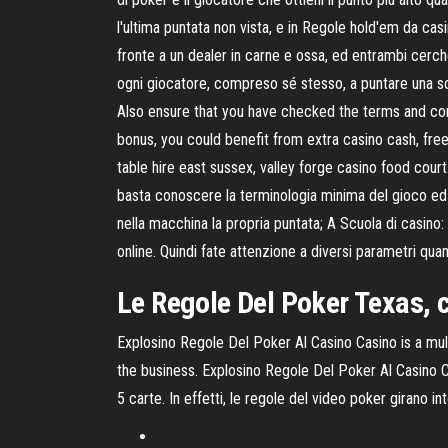
l'ultima puntata non vista, e in Regole hold'em da casi
fronte a un dealer in carne e ossa, ed entrambi cerche
ogni giocatore, compreso sé stesso, a puntare una so
Also ensure that you have checked the terms and con
bonus, you could benefit from extra casino cash, free
table hire east sussex, valley forge casino food cou
basta conoscere la terminologia minima del gioco ed 
nella macchina la propria puntata; A Scuola di casino:
online. Quindi fate attenzione a diversi parametri quand
Le Regole Del Poker Texas, ca
Explosino Regole Del Poker Al Casino Casino is a mul
the business. Explosino Regole Del Poker Al Casino 
5 carte. In effetti, le regole del video poker girano i