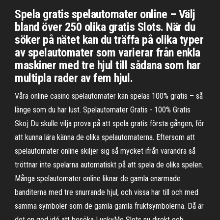
Spela gratis spelautomater online – Välj
bland över 250 olika gratis Slots. När du
söker på nätet kan du träffa på olika typer
av spelautomater som varierar från enkla
maskiner med tre hjul till sådana som har
multipla rader av fem hjul.
Våra online casino spelautomater kan spelas 100% gratis – så
länge som du har lust. Spelautomater Gratis - 100% Gratis
Skoj Du skulle vilja prova på att spela gratis första gången, för
att kunna lära känna de olika spelautomaterna. Eftersom att
spelautomater online skiljer sig så mycket ifrån varandra så
tröttnar inte spelarna automatiskt på att spela de olika spelen.
Många spelautomater online liknar de gamla enarmade
banditerna med tre snurrande hjul, och vissa har till och med
samma symboler som de gamla gamla fruktsymbolerna. Då är
det en god idé att besöka LuckyMe Slots nu direkt och