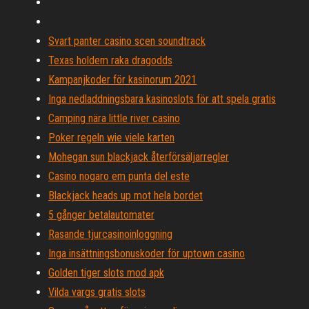
Svart panter casino scen soundtrack
Texas holdem raka dragodds
Kampanjkoder för kasinorum 2021
Inga nedladdningsbara kasinoslots för att spela gratis
Camping nära little river casino
Poker regeln wie viele karten
Mohegan sun blackjack återförsäljarregler
Casino nogaro em punta del este
Blackjack heads up mot hela bordet
5 gånger betalautomater
Rasande tjurcasinoinloggning
Inga insättningsbonuskoder för uptown casino
Golden tiger slots mod apk
Vilda vargs gratis slots