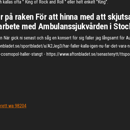
kallas ofta " King of Rock and Roll " eller helt enkelt "King".
år på raken För att hinna med att skjut
arbete med Ambulanssjukvården i Stoc
 När gick ni senast och såg en konsert för sig faller jag långsamt för
det.se/sportbladet/a/A2Jeg3/har-faller-kalla-igen-nu-far-det-vara-n
cosmopol-haller-stangt - https://www.aftonbladet.se/senastenytt/ttspo
verett wa 98204