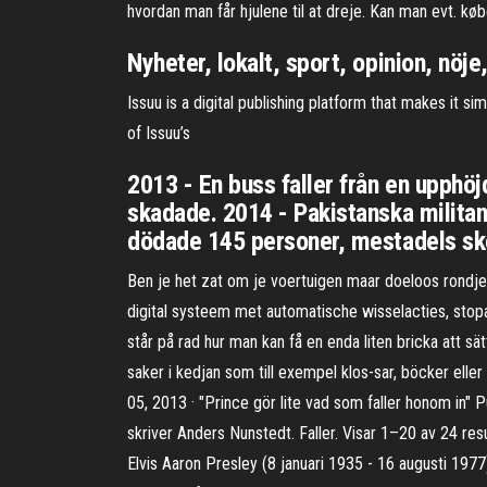
hvordan man får hjulene til at dreje. Kan man evt. købe
Nyheter, lokalt, sport, opinion, nöje,
Issuu is a digital publishing platform that makes it s
of Issuu’s
2013 - En buss faller från en upphö
skadade. 2014 - Pakistanska militan
dödade 145 personer, mestadels sk
Ben je het zat om je voertuigen maar doeloos rondjes
digital systeem met automatische wisselacties, stopac
står på rad hur man kan få en enda liten bricka att sä
saker i kedjan som till exempel klos-sar, böcker el
05, 2013 · "Prince gör lite vad som faller honom in"
skriver Anders Nunstedt. Faller. Visar 1–20 av 24 resu
Elvis Aaron Presley (8 januari 1935 - 16 augusti 19