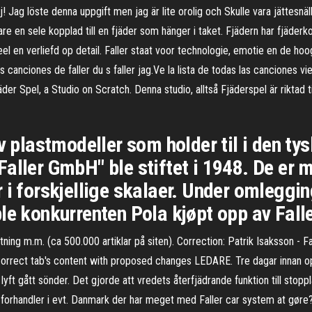
! Jag löste denna uppgift men jag är lite orolig och Skulle vara jättesnäl
kare en sele kopplad till en fjäder som hänger i taket. Fjädern har fjä
 en verliefd op detail. Faller staat voor technologie, emotie en de hoogs
s canciones de faller du s faller jag.Ve la lista de todas las canciones vie
der Spel, a Studio on Scratch. Denna studio, alltså Fjäderspel är riktad
av plastmodeller som holder til i den t
aller GmbH" ble stiftet i 1948. De er m
 i forskjellige skalaer. Under omleggin
le konkurrenten Pola kjøpt opp av Falle
stning m.m. (ca 500.000 artiklar på siten). Correction: Patrik Isaksson -
Correct tab's content with proposed changes LEDARE. Tre dagar innan op
 lyft gått sönder. Det gjorde att vredets återfjädrande funktion till stopp
rhandler i evt. Danmark der har meget med Faller car system at gøre? 4