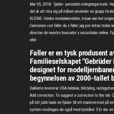
Mar 05, 2018 · fjäder- periodtid-svängningsrörele. Hej
det är att röra sig på månen använder en grupp fors
KLEINE. Unieke modelwerelden, trouw aan het origineel
Canciones con faller du s faller jag por letras todas la
directas de nuestro buscador y escuchalas online. Fjä
eller
Faller er en tysk produsent 
Familieselskapet "Gebrüder F
designet for modelljernbaner
begynnelsen av 2000-tallet b
Dalhems levererar USA-bildelar, bilstyling, racingutru
Add correction. To suggest a correction to the tab: 
på sitt jobb hade en fjäder till ett manövervred på en
system modtages de også med kyshånd. 3.Er der en fo