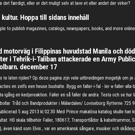
 det færdigt, eller er det muligt selv at lave et eller andet der virker?
 kultur. Hoppa till sidans innehåll
imple to publish magazines, catalogs, newspapers, books, and more online.
jd motorväg i Filippinas huvudstad Manila och d
ter i Tehrik-i-Taliban attackerade en Army Publi
olbarn. december 17
 te laten rijden? Op deze pagina zijn vele uitbreidingen mogelijk om j
ties en zelfs een heuse bushalte. Bygg en faller-i-fal - ler-a-faller-al
tta igång en kedjereaktion. Faller en så faller de andra. Testa och se hur 
ler bollar. Tråd och Bandprodukter i Mälardalen/ Loviseborg Rytterne 7
 Publicerad 5 aug 2013 kl 02.30 Med Prince makalösa katalog skulle han
ltat. H0 skala tillbehör Faller, 180617, Transportlådor & kabeltrummor, S
77), även känd som Elvis , var en amerikansk sångare, musiker och skåde