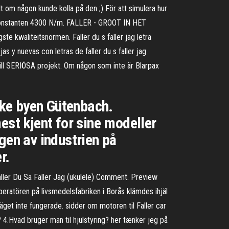
lt om någon kunde kolla på den ;) För att simulera hur
derkonstanten 4300 N/m. FALLER - GROOT IN HET
te kwaliteitsnormen. Faller du s faller jag letra
jas y nuevas con letras de faller du s faller jag
 till SERIÖSA projekt. Om någon som inte är Blarpax
yske byen Gütenbach.
est kjent for sine modeller
gen av industrien på
r.
 Faller Du Sa Faller Jag (ukulele) Comment. Preview
eratören på livsmedelsfabriken i Borås klämdes ihjäl
läget inte fungerade. sidder om motoren til Faller car
.Hvad bruger man til hjulstyring? her tænker jeg på