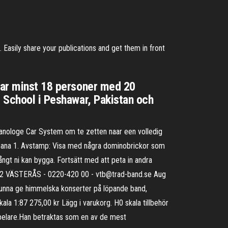
 Easily share your publications and get them in front
ödar minst 18 personer med 20
c School i Peshawar, Pakistan och
e anologe Car System om te zetten naar een volledig
la-bana 1. Avstamp: Visa med några dominobrickor som
långt ni kan bygga. Fortsätt med att peta in andra
25 92 VÄSTERÅS - 0220-420 00 - vtb@trad-band.se Aug
 kunna ge himmelska konserter på löpande band,
kala 1:87 275,00 kr Lägg i varukorg. H0 skala tillbehör
spelare.Han betraktas som en av de mest