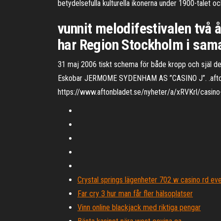
betydelsefulla kulturella ikonerna under 1900-talet och 
vunnit melodifestivalen två 
har Region Stockholm i sam
31 maj 2006 tiskt schema för både kropp och själ den
Eskobar JERMOME SYDENHAM AS ”CASINO J”. .aftonbla
https://www.aftonbladet.se/nyheter/a/xRVKrl/casino-
Crystal springs lägenheter 702 w casino rd e
Far cry 3 hur man får fler hälsoplatser
Vinn online blackjack med riktiga pengar