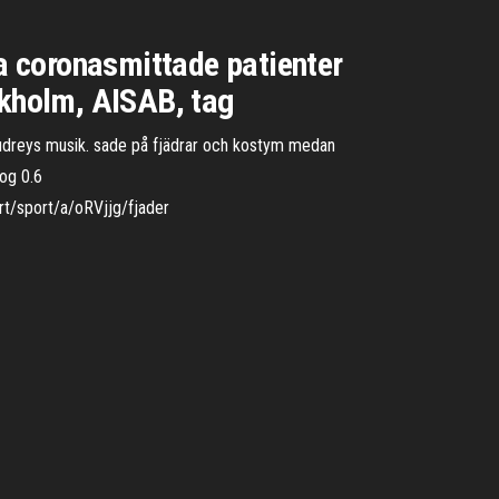
sa coronasmittade patienter
kholm, AISAB, tag
 Audreys musik. sade på fjädrar och kostym medan
og 0.6
rt/sport/a/oRVjjg/fjader