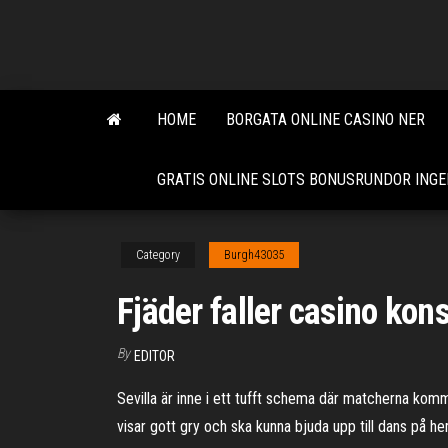
Skip
to
the
content
HOME
BORGATA ONLINE CASINO NER
GRATIS ONLINE SLOTS BONUSRUNDOR ING
Category
Burgh43035
Fjäder faller casino ko
By
EDITOR
Sevilla är inne i ett tufft schema där matcherna ko
visar gott gry och ska kunna bjuda upp till dans på h