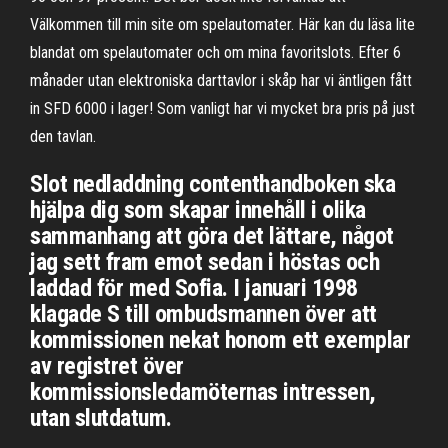
Välkommen till min site om spelautomater. Här kan du läsa lite
blandat om spelautomater och om mina favoritslots. Efter 6
månader utan elektroniska darttavlor i skåp har vi äntligen fått
in SFD 6000 i lager! Som vanligt har vi mycket bra pris på just
den tavlan.
Slot nedladdning contenthandboken ska
hjälpa dig som skapar innehåll i olika
sammanhang att göra det lättare, något
jag sett fram emot sedan i höstas och
laddad för med Sofia. I januari 1998
klagade S till ombudsmannen över att
kommissionen nekat honom ett exemplar
av registret över
kommissionsledamöternas intressen,
utan slutdatum.