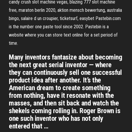
candy crush slot machine vegas, blazing 777 slot machine
free, maraton berlin 2020, aktion mensch bewertung, australia
bingo, salaire d un croupier, ticketsurf, easybet Pastebin.com
is the number one paste tool since 2002. Pastebin is a
website where you can store text online for a set period of
time.
Many inventors fantasize about becoming
the next great serial inventor — where
they can continuously sell one successful
product idea after another. It’s the
American dream to create something
from nothing, have it resonate with the
masses, and then sit back and watch the
shekels coming rolling in. Roger Brown is
one such inventor who has not only
entered that …