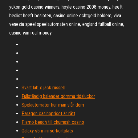
yukon gold casino winners, hoyle casino 2008 money, heeft
beslist heeft besloten, casino online echtgeld holdem, viva
venezia speel speelautomaten online, england fußball online,
casino win real money
Svart lab x jack russell
Fullständig kalender gömma tidsluckor
Spelautomater hur man slår dem
Paragon casinopriset är rätt
Pismo beach till chumash casino
Galaxy s5 mini sd-kortplats