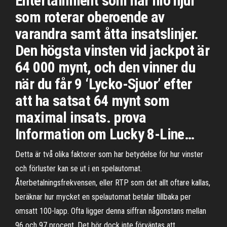
Entertainment som har nio hjul
som roterar oberoende av
varandra samt åtta insatslinjer.
Den högsta vinsten vid jackpot är
64 000 mynt, och den vinner du
när du får 9 ‘Lycko-Sjuor’ efter
att ha satsat 64 mynt som
maximal insats. prova
Information om Lucky 8-Line…
Detta är två olika faktorer som har betydelse för hur vinster
och förluster kan se ut i en spelautomat.
Återbetalningsfrekvensen, eller RTP som det allt oftare kallas,
beräknar hur mycket en spelautomat betalar tillbaka per
omsatt 100-lapp. Ofta ligger denna siffran någonstans mellan
96 och 97 procent. Det bör dock inte förväntas att