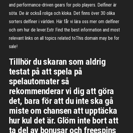
and performance-driven gears for polo players. Delfiner är
söta. De är också roliga och kloka. Det finns över 30 olika
sorters delfiner i världen. Här får vi lära oss mer om delfiner
och om hur de lever.Extr Find the best information and most
relevant links on all topics related toThis domain may be for
sale!
Tillhör du skaran som aldrig
testat på att spela på
spelautomater så
rekommenderar vi dig att göra
det, bara för att du inte ska gå
miste om chansen att upptäcka
hur kul det är. Glöm inte bort att
ta del av bonusar och freespins