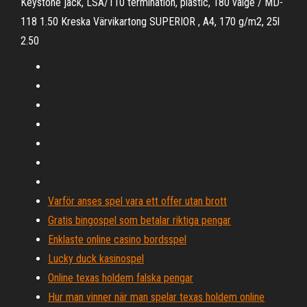
Keystone jack, LSA/110 termination, plastic, 180 valge / MD-
118 1.50 Kreska Värvikartong SUPERIOR , A4, 170 g/m2, 25l
2.50
Varför anses spel vara ett offer utan brott
Gratis bingospel som betalar riktiga pengar
Enklaste online casino bordsspel
Lucky duck kasinospel
Online texas holdem falska pengar
Hur man vinner när man spelar texas holdem online