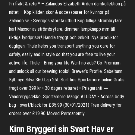
Fri frakt & retur* – Zalandos Elizabeth Arden damkollektion på
nätet – Köp kläder, skor & accessoarer för kvinnor på
Zalando.se - Sveriges största utbud Köp billiga strömbrytare
här! Massor av strömbrytare, dimmer, lampknapp mm till
riktiga fyndpriser! Handla tryggt och enkelt. Nya produkter
dagligen. Thule helps you transport anything you care for
safely, easily and in style so that you are free to live your
active life. Thule - Bring your life Want no ads? Go Premium
and unlock all our brewing tools!. Brewer's Profile. Sabeltann
Køb nye Silva 360 Lap 25L Sort hos Sportamore online Gratis
fragt over 399 kr • 30 dages returret • Prisgaranti →
Vandrerygsække ️ Sportamore Mango ALLDAY - Across body
bag - svart/black for £35.99 (30/01/2021) Free delivery for
orders over £19.90 Moved Permanently
Kinn Bryggeri sin Svart Hav er