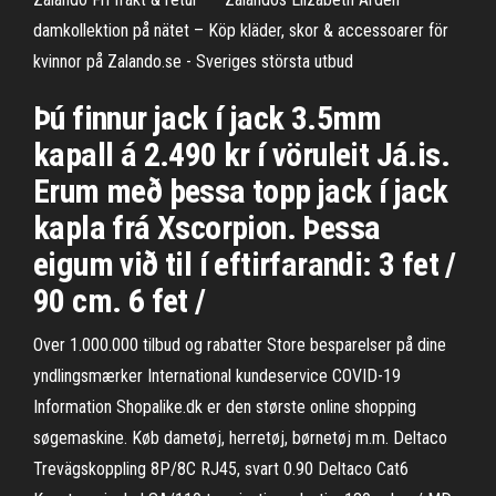
damkollektion på nätet – Köp kläder, skor & accessoarer för
kvinnor på Zalando.se - Sveriges största utbud
Þú finnur jack í jack 3.5mm
kapall á 2.490 kr í vöruleit Já.is.
Erum með þessa topp jack í jack
kapla frá Xscorpion. Þessa
eigum við til í eftirfarandi: 3 fet /
90 cm. 6 fet /
Over 1.000.000 tilbud og rabatter Store besparelser på dine
yndlingsmærker International kundeservice COVID-19
Information Shopalike.dk er den største online shopping
søgemaskine. Køb dametøj, herretøj, børnetøj m.m. Deltaco
Trevägskoppling 8P/8C RJ45, svart 0.90 Deltaco Cat6