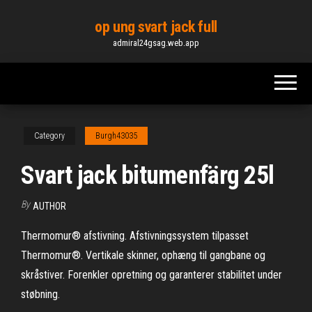
Skip
op ung svart jack full
to
admiral24gsag.web.app
the
content
Category
Burgh43035
Svart jack bitumenfärg 25l
By
AUTHOR
Thermomur® afstivning. Afstivningssystem tilpasset
Thermomur®. Vertikale skinner, ophæng til gangbane og
skråstiver. Forenkler opretning og garanterer stabilitet under
støbning.