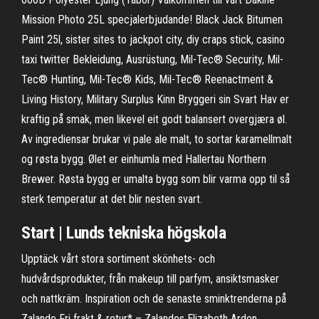
Mission Photo 25L specjalerbjudande! Black Jack Bitumen
Paint 25l, sister sites to jackpot city, diy craps stick, casino
taxi twitter Bekleidung, Ausrüstung, Mil-Tec® Security, Mil-
Tec® Hunting, Mil-Tec® Kids, Mil-Tec® Reenactment &
Living History, Military Surplus Kinn Bryggeri sin Svart Hav er
kraftig på smak, men likevel eit godt balansert overgjæra øl.
Av ingrediensar brukar vi pale ale malt, to sortar karamellmalt
og røsta bygg. Ølet er einhumla med Hallertau Northern
Brewer. Røsta bygg er umalta bygg som blir varma opp til så
sterk temperatur at det blir nesten svart.
Start | Lunds tekniska högskola
Upptäck vårt stora sortiment skönhets- och
hudvårdsprodukter, från makeup till parfym, ansiktsmasker
och nattkräm. Inspiration och de senaste sminktrenderna på
Zalando Fri frakt & retur* – Zalandos Elizabeth Arden