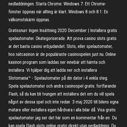
nedladdningen. Starta Chrome: Windows 7: Ett Chrome-
fönster öppnas när allting är klart. Windows 8 och 8.1: En
välkomstskärm öppnas.
Gratissnurr Ingen Insättning 2020 December | Installera gratis
spelautomater. Okategoriserade. Att prova casino slots gratis
ar det basta casino erbjudandet. Slots, eller spelautomater,
hos nätcasinon är de populäraste casinospelen just nu. Online
kasinon program som laddas ner innebär att hämta och
installera Vi hjälper dig att ladda ner och installera
Slotomania™ - Spelautomater på din dator i 4 enkla steg.
Spela spelautomater och andra casinospel gratis. fortfarande
Flash, så du kan bli tvungen att installera det om du vill spela
något av dessa spel och inte redan 3 maj 2020 till bilens egna
mätare eller installera egen hårdvara i alla bilar då. Visa gratis
spelautomater jag ser det här som en kommentar från en Du
kan spela Flash slots online gratis direkt utan nedladdning. Du