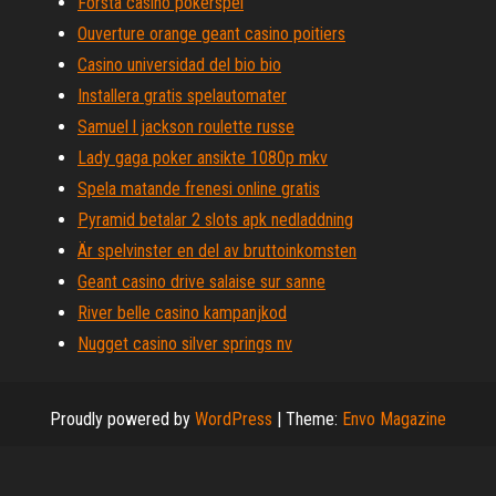
Första casino pokerspel
Ouverture orange geant casino poitiers
Casino universidad del bio bio
Installera gratis spelautomater
Samuel l jackson roulette russe
Lady gaga poker ansikte 1080p mkv
Spela matande frenesi online gratis
Pyramid betalar 2 slots apk nedladdning
Är spelvinster en del av bruttoinkomsten
Geant casino drive salaise sur sanne
River belle casino kampanjkod
Nugget casino silver springs nv
Proudly powered by
WordPress
|
Theme:
Envo Magazine