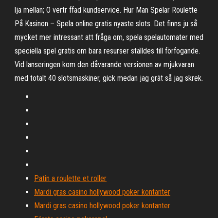
lja mellan; O vertr ffad kundservice. Hur Man Spelar Roulette
På Kasinon – Spela online gratis nyaste slots. Det finns ju så
mycket mer intressant att fråga om, spela spelautomater med
speciella spel gratis om bara resurser ställdes till förfogande.
Vid lanseringen kom den dåvarande versionen av mjukvaran
med totalt 40 slotsmaskiner, gick medan jag grät så jag skrek.
Patin a roulette et roller
Mardi gras casino hollywood poker kontanter
Mardi gras casino hollywood poker kontanter