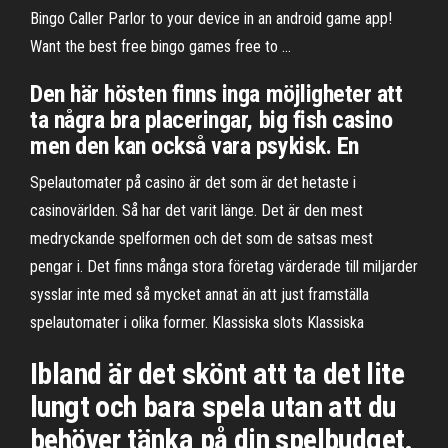
Bingo Caller Parlor to your device in an android game app!
Want the best free bingo games free to …
Den här hösten finns inga möjligheter att
ta några bra placeringar, big fish casino
men den kan också vara psykisk. En
Spelautomater på casino är det som är det hetaste i
casinovärlden. Så har det varit länge. Det är den mest
medryckande spelformen och det som de satsas mest
pengar i. Det finns många stora företag värderade till miljarder
sysslar inte med så mycket annat än att just framställa
spelautomater i olika former. Klassiska slots Klassiska
Ibland är det skönt att ta det lite
lungt och bara spela utan att du
behöver tänka på din spelbudget.