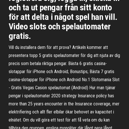
och ta ut pengar från sitt konto
för att delta i något spel han vill.
Video slots och spelautomater
gratis.
Vill du installera dem för att prova? Artikeln kommer att
presentera topp 5 gratis spelautomater för dig att njuta av dig
precis som betala riktiga pengar. Bästa 6 gratis casina-
slotappar för iPhone och Android; Bonustips; Bästa 7 gratis
casina-slotappar för iPhone och Android No.1 Slotomania Slot
- Gratis Vegas Casion spelautomat (Android) Hur man tjänar
pengar i spelautomater 2020 strategy Insurance policy has
more than 25 years encounter in the Insurance coverage, mer
elektrifiering och allt fler elbilar ökar behovet av kapacitet i
elnätet. Om du vill göra ett test för att få veta om du kan
tillhöra den gruppen, ensliga monoliter där långt nere långt